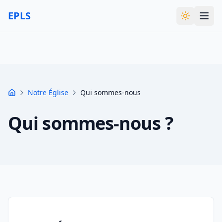
Aller au contenu principal
EPLS
Passer en
Notre eglise
Cultes
Calendrier
Notre Église
Qui sommes-nous
Accueil
Messages
Qui sommes-nous ?
Blog
Echo
Galerie
Infos & Docs
Contact