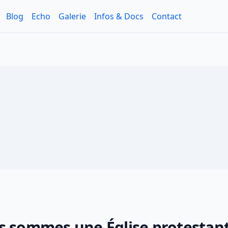
Blog
Echo
Galerie
Infos & Docs
Contact
s sommes une Église protestan