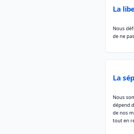
La lib
Nous défe
de ne pas
La sép
Nous somm
dépend d'
de nos me
tout en r