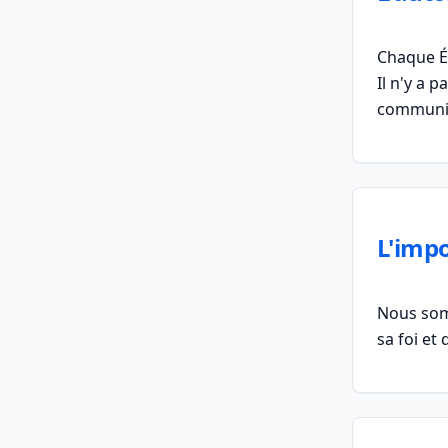
Chaque Ég
Il n'y a 
communion
L'impo
Nous somm
sa foi et