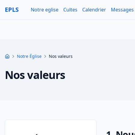
Aller au contenu principal
EPLS
Notre eglise
Cultes
Calendrier
Messages
Notre Église
Nos valeurs
Accueil
Nos valeurs
1. Nou