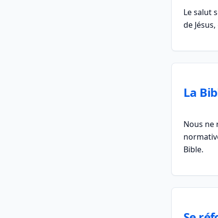
Le salut 
de Jésus,
La Bib
Nous ne r
normative
Bible.
Se réf