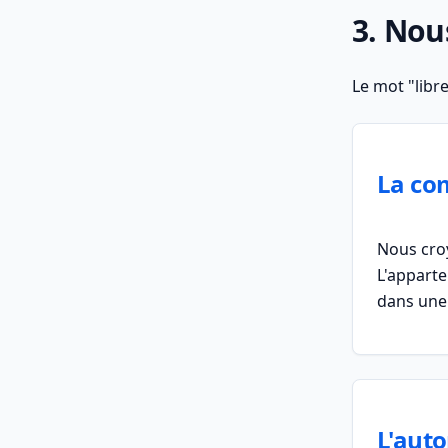
3. Nou
Le mot "libr
La co
Nous croy
L'apparte
dans une
L'auto