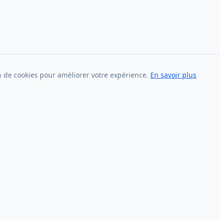
on de cookies pour améliorer votre expérience.
En savoir plus
es
Services
Calendrier
es cultes
Echo - Bulletin mensuel