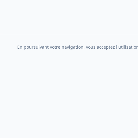
En poursuivant votre navigation, vous acceptez l'utilisati
EPLS
Liens rapid
Notre eglise
Eglise Protestante Libre de Strasbourg,
une communaute chretienne
Programme d
accueillante et vivante.